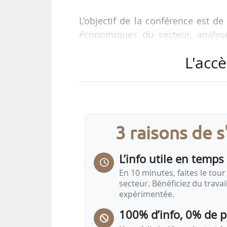
L’objectif de la conférence est d
économiques du secteur, analys
valeur, étudier des synergies ent
L'accè
l’agrivoltaïsme sur la résilience ag
Parmi les intervenants, Xavier Da
Fugit, député du Rhône et préside
Bochu, responsable de l’activité én
3 raisons de 
L’événement est gratuit pour les in
L’info utile en temps 
En 10 minutes, faites le tour 
secteur. Bénéficiez du trava
expérimentée.
100% d’info, 0% de 