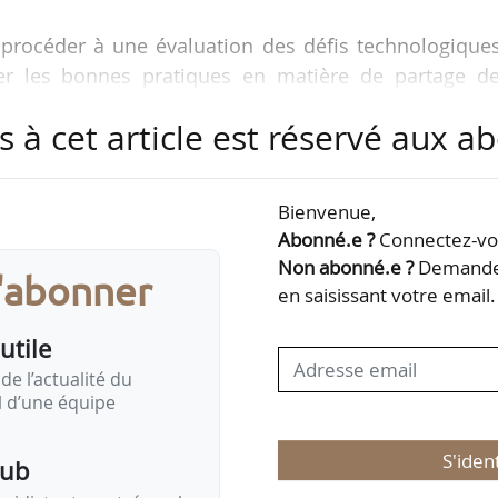
e procéder à une évaluation des défis technologique
er les bonnes pratiques en matière de partage de
re l’agriculture et le solaire et l’impact potentie
s à cet article est réservé aux 
ricole face au climat.
val, président de la Commission solaire du SER, Jean
Bienvenue,
nt du Conseil supérieur de l’énergie (CSE) ou Jean
Abonné.e ?
Connectez-vou
ergie - agrivoltaïsme de Solagro.
Non abonné.e ?
Demandez
s'abonner
en saisissant votre email.
stitutions…
utile
de l’actualité du
il d’une équipe
S'iden
pub