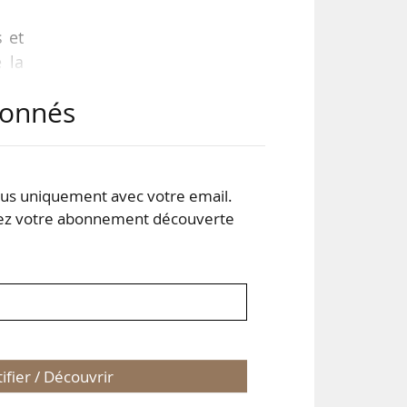
s et
 la
l de
abonnés
-Luc
-Luc
s uniquement avec votre email.
 votre abonnement découverte
tifier / Découvrir