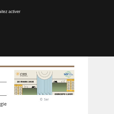
Nous joindre
itez activer
Espace abonné
e
© Ser
rgie