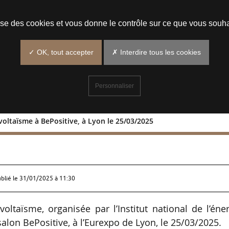
Prendre un rendez-vous
lise des cookies et vous donne le contrôle sur ce que vous souha
✓ OK, tout accepter
✗ Interdire tous les cookies
Personnaliser
voltaïsme à BePositive, à Lyon le 25/03/2025
l’agrivoltaïsme à BePositive, à Lyon l
ublié le
31/01/2025 à 11:30
voltaïsme, organisée par l’Institut national de l’éne
 salon BePositive, à l’Eurexpo de Lyon, le 25/03/2025.