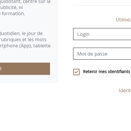
idistant, centré sur la
ublicité, ni
i formation.
Utilise
uotidien, le jour de
rubriques et les mots
artphone (App), tablette
R
Retenir mes identifiants
Ident