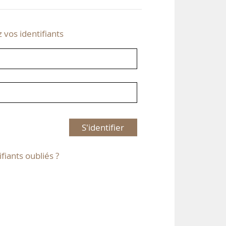
z vos identifiants
S'identifier
ifiants oubliés ?