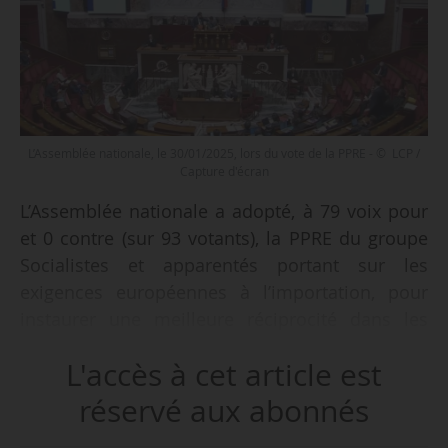
L’Assemblée nationale, le 30/01/2025, lors du vote de la PPRE - © LCP /
Capture d'écran
L’Assemblée nationale a adopté, à 79 voix pour
et 0 contre (sur 93 votants), la PPRE du groupe
Socialistes et apparentés portant sur les
exigences européennes à l’importation, pour
instaurer une meilleure réciprocité dans les
échanges commerciaux entre l’UE et ses
L'accès à cet article est
partenaires commerciaux, notamment avec le
Mercosur, en séance publique le 30/01/2025.
réservé aux abonnés