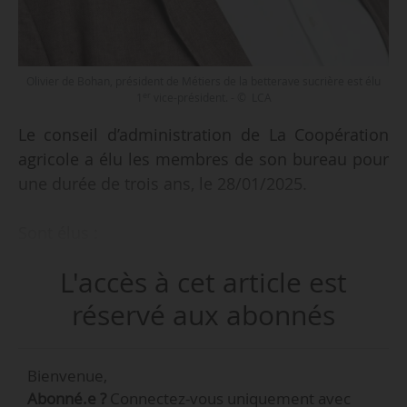
Olivier de Bohan, président de Métiers de la betterave sucrière est élu
er
1
vice-président. - © LCA
Le conseil d’administration de La Coopération
agricole a élu les membres de son bureau pour
une durée de trois ans, le 28/01/2025.
Sont élus :
L'accès à cet article est
• Olivier de Bohan, président de Métiers de la
er
betterave sucrière, élu 1
vice-président;
réservé aux abonnés
• Jean-Pierre Arcoutel, président du Comité des
régions, élu vice-président;
Bienvenue,
• Joël Boueilh, président des Vignerons
Abonné.e ?
Connectez-vous uniquement avec
coopérateurs de France, élu vice-président;