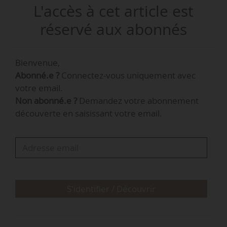
L'accès à cet article est
29/01/2025.
réservé aux abonnés
« Considérant qu’en raison de la survenance
d’un évènement climatique exceptionnel dans le
Bienvenue,
département de Mayotte le 14/12/2024, les
Abonné.e ?
Connectez-vous uniquement avec
services de l’État ne sont pas en capacité
votre email.
d’organiser l’élection des membres de la
Non abonné.e ?
Demandez votre abonnement
chambre de l’agriculture, de la pêche et de
découverte en saisissant votre email.
l’aquaculture de Mayotte selon le calendrier
prévu », indique l’arrêté.
S'identifier / Découvrir