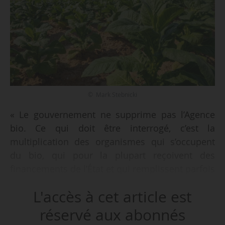
© Mark Stebnicki
« Le gouvernement ne supprime pas l’Agence
bio. Ce qui doit être interrogé, c’est la
multiplication des organismes qui s’occupent
du bio, qui pour la plupart reçoivent des
financements de l’État et qui remplissent parfois
des missions identiques », a indiqué Annie
L'accès à cet article est
Genevard, ministre de l’Agriculture et de la
Souveraineté alimentaire, devant les sénateurs
réservé aux abonnés
et sur le réseau social X, le 27/01/2025.