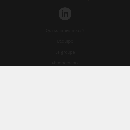
Qui sommes-nous ?
L‘équipe
Le groupe
Abonnements
Contact
Archives
CGA
Mentions légales
Confidentialité
Cookies