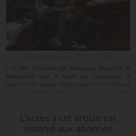
Annie Genevard, au Sénat, le 27/01/2025 - © Sénat
« La PPL présentée par Messieurs Duplomb et
Menonville vise à lever les contraintes à
l’exercice du métier d’agriculteur et elle arrive à
point nommé. Ses objectifs s’inscrivent
pleinement dans ce que je porte moi-même
depuis mon arrivée à la tête du ministère de
L'accès à cet article est
l’Agriculture, c’est-à-dire d’agir résolument
contre le découragement, la colère parfois, les
réservé aux abonnés
injonctions contradictoires ou l’excès de