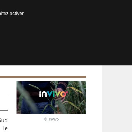
Nous joindre
itez activer
Espace abonné
© InVivo
Sud
 le