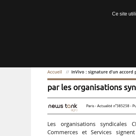
Découvrir sans engagement
Ce site uti
Menu
Accueil
InVivo : signature d’un accord 
InVivo : signature d’un a
par les organisations sy
Paris - Actualité n°385258 - P
Les organisations syndicales
Commerces et Services signent