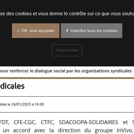
Prendre un rendez-vous
lise des cookies et vous donne le contrôle sur ce que vous souha
✓ OK, tout accepter
✗ Interdire tous les cookies
Personnaliser
pour renforcer le dialogue social par les organisations syndicales
ccord pour renforcer le dialogue social
ndicales
ublié le
24/01/2025 à 16:00
 CFDT, CFE-CGC, CTFC, SDACOOPA-SOLIDAIRES et 
 un accord avec la direction du groupe InVivo,