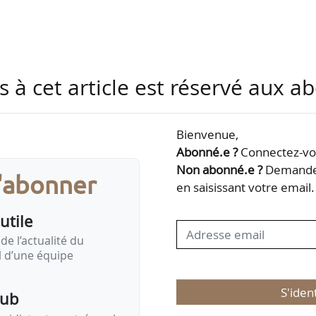
inateurs ;
s à cet article est réservé aux 
u coordinateur ;
ue instance ;
ompétences.
Bienvenue,
Abonné.e ?
Connectez-vou
ficaces les échanges, réflexions et négociations dan
Non abonné.e ?
Demandez
s'abonner
et d’innovation sociale continue. Il couvre l’ensembl
en saisissant votre email.
 InVivo.
utile
de l’actualité du
il d’une équipe
inateurs :
« Une instance disposant de temps et de mo
 l’architecture…
S'iden
pub