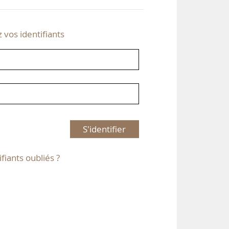
z vos identifiants
S'identifier
ifiants oubliés ?