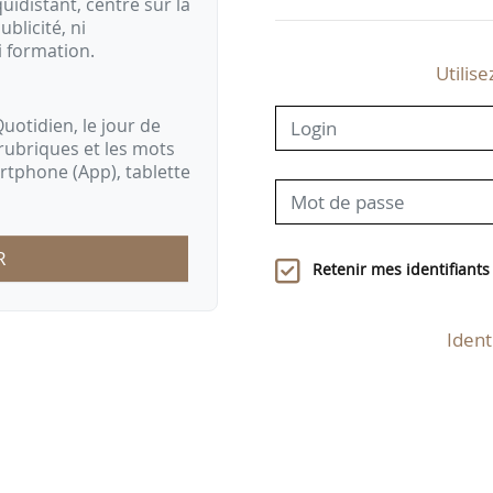
idistant, centré sur la
ublicité, ni
i formation.
Utilise
uotidien, le jour de
rubriques et les mots
artphone (App), tablette
R
Retenir mes identifiants
Ident