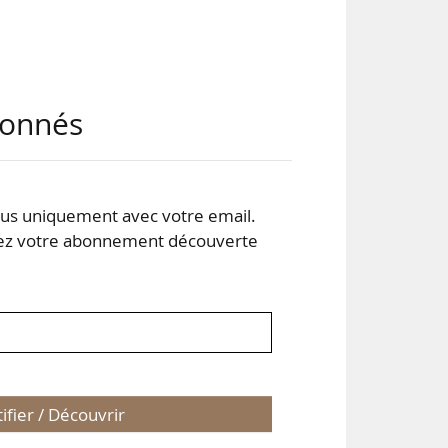
abonnés
s uniquement avec votre email.
s un
 votre abonnement découverte
e du
yens
tifier / Découvrir