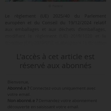
© PxHere
Le règlement (UE) 2025/40 du Parlement
européen et du Conseil du 19/12/2024 relatif
aux emballages et aux déchets d’emballages,
modifiant le règlement (UE) 2019/1020 et la
directive (UE) 2019/904 et abrogeant la directive
94/62/CE a été publié au Journal officiel de
L'accès à cet article est
l’Union européenne le 22/01/2025.
réservé aux abonnés
« Le présent règlement devrait s’appliquer à
tous les emballages mis sur le marché dans
Bienvenue,
l’Union européenne et à tous les déchets
Abonné.e ?
Connectez-vous uniquement avec
d’emballages, quel que soit le type d’emballages
votre email.
ou les matériaux dont ceux-ci sont constitués »,
Non abonné.e ?
Demandez votre abonnement
est-il écrit. La définition de l’emballage énoncée
découverte en saisissant votre email.
dans la directive 94/62/CE a ainsi été remaniée.