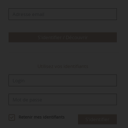
« Il convient de définir séparément l’emballage
de vente, l’emballage groupé et l’emballage de
transport. Les doublons dans la terminologie
devraient être évités. Ainsi…
S'identifier / Découvrir
Utilisez vos identifiants
Retenir mes identifiants
S'identifier