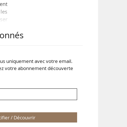
ent
les
oser
s. À
abonnés
our
lare
s, à
s uniquement avec votre email.
 votre abonnement découverte
tifier / Découvrir