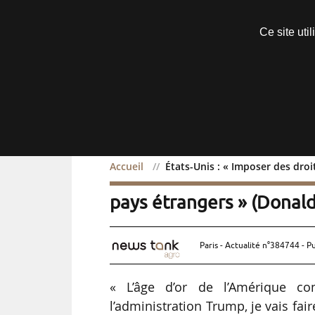
Découvrir sans engagement
Ce site uti
Menu
Accueil
États-Unis : « Imposer des dro
États-Unis : « Imposer de
pays étrangers » (Donal
Paris - Actualité n°384744 - P
« L’âge d’or de l’Amérique c
l’administration Trump, je vais fa