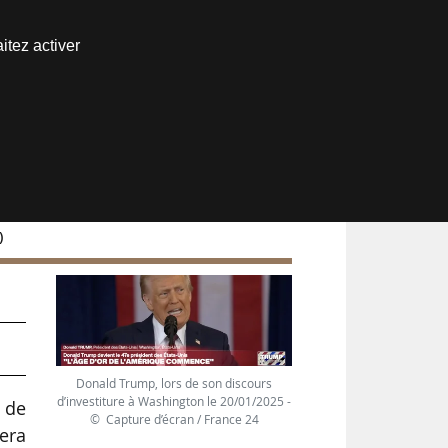
Nous joindre
itez activer
Espace abonné
)
Donald Trump, lors de son discours
d’investiture à Washington le 20/01/2025 -
 de
© Capture d’écran / France 24
sera