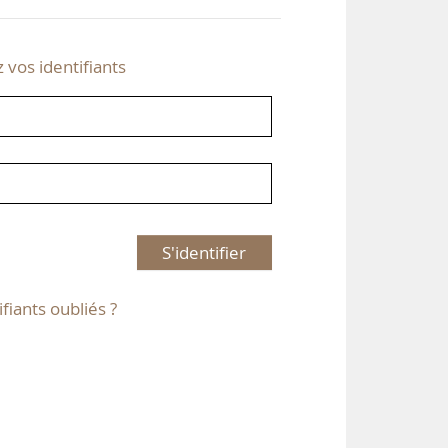
z vos identifiants
S'identifier
ifiants oubliés ?