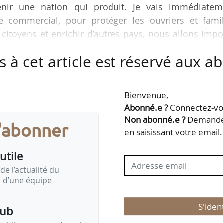
enir une nation qui produit. Je vais immédiatem
 commercial, pour protéger les ouvriers et famil
 citoyens et enrichir d’autres pays, nous allons imp
 sur les pays étrangers pour enrichir nos concitoyen
s à cet article est réservé aux 
de mettre en place le 'External revenue service’, p
ane, les taxes, les impôts, cela sera massif », déc
e
urs d’investiture comme 47
président des États-Uni
Bienvenue,
Abonné.e ?
Connectez-vou
Non abonné.e ?
Demandez
s'abonner
en saisissant votre email.
utile
de l’actualité du
il d’une équipe
S'iden
pub