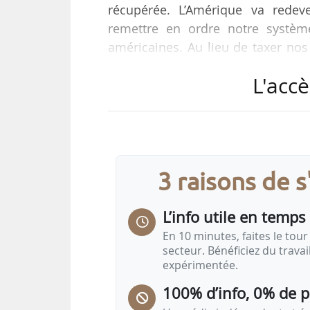
récupérée. L’Amérique va redev
remettre en ordre notre système
américaines. Au lieu de taxer nos
des droits de douane et des taxes
L'accè
cette fin, nous sommes en train 
recueillir tous les droits de dou
Donald Trump, lors de son disco
Washington D.C., le…
3 raisons de 
L’info utile en temps 
En 10 minutes, faites le tour 
secteur. Bénéficiez du trava
expérimentée.
100% d’info, 0% de 