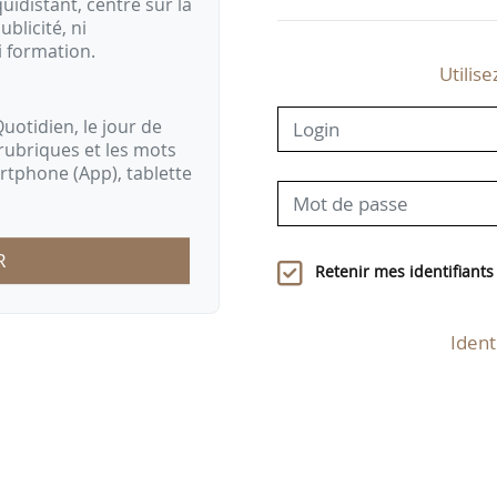
idistant, centré sur la
ublicité, ni
i formation.
Utilise
uotidien, le jour de
rubriques et les mots
artphone (App), tablette
R
Retenir mes identifiants
Ident