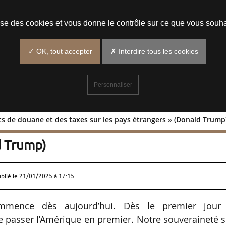
Prendre un rendez-vous
lise des cookies et vous donne le contrôle sur ce que vous souha
✓ OK, tout accepter
✗ Interdire tous les cookies
Personnaliser
its de douane et des taxes sur les pays étrangers » (Donald Trump
s droits de douane et des taxes sur les
d Trump)
ublié le
21/01/2025 à 17:15
ommence dès aujourd’hui. Dès le premier jour
ire passer l’Amérique en premier. Notre souveraineté 