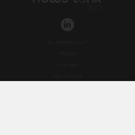
Qui sommes-nous ?
L‘équipe
Le groupe
Abonnements
Contact
Archives
CGA
Mentions légales
Confidentialité