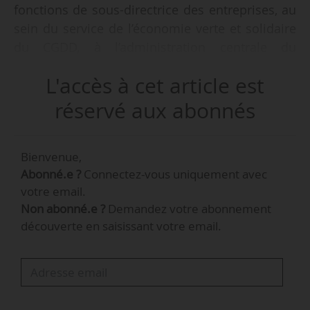
fonctions de sous-directrice des entreprises, au
sein du service de l’économie verte et solidaire
du CGDD, à l’administration centrale du
ministère de la Transition écologique, de la
L'accès à cet article est
Biodiversité, de la Forêt, de la Mer et de la
Pêche et du ministère de l’Aménagement du
réservé aux abonnés
territoire et de la Décentralisation, à compter du
01/02/2025 et pour une durée de trois ans, par
Bienvenue,
arrêté du Premier ministre et des ministres
Abonné.e ?
Connectez-vous uniquement avec
concernés en date du 16/01/2025 et paru au
votre email.
Journal officiel du 19/01/2025.
Non abonné.e ?
Demandez votre abonnement
découverte en saisissant votre email.
Julie Hanot occupe ces fonctions depuis le
01/02/2022. Auparavant, elle a été conseillère
agricole au Marché international de Rungis
entre 2018 et 2022.