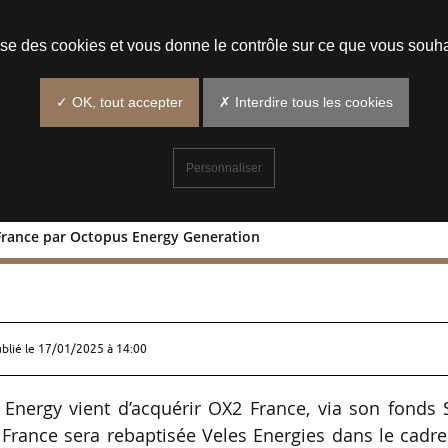
Prendre un rendez-vous
lise des cookies et vous donne le contrôle sur ce que vous souha
✓ OK, tout accepter
✗ Interdire tous les cookies
Personnaliser
 France par Octopus Energy Generation
de OX2 France par Octopus Energy
ublié le
17/01/2025 à 14:00
Energy vient d’acquérir OX2 France, via son fonds S
 France sera rebaptisée Veles Energies dans le cadr