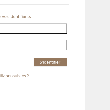
z vos identifiants
S'identifier
ifiants oubliés ?