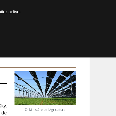
Nous joindre
itez activer
Espace abonné
ky,
© Ministère de l'Agriculture
e de