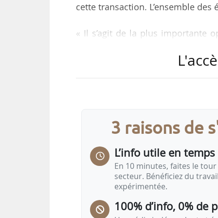
cette transaction. L’ensemble des 
« Il s’agit de la plus importante 
développer près de 500 MW de pro
L'accè
Octopus Energy Generation.
Cette opération intervient alors q
des énergies renouvelables en Fr
l’infrastructure énergétique renouve
3 raisons de 
La société vient également de fai
L’info utile en temps 
d’une…
En 10 minutes, faites le tour 
secteur. Bénéficiez du trava
expérimentée.
100% d’info, 0% de 