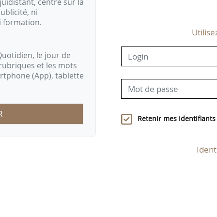
idistant, centré sur la
ublicité, ni
i formation.
Utilise
uotidien, le jour de
rubriques et les mots
artphone (App), tablette
R
Retenir mes identifiants
Ident