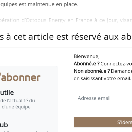
équipes est maintenue en place.
opération d’Octopus Energy en France à ce jour, visa
jets solaires photovoltaïques d’ici à 2031 », indi
s à cet article est réservé aux 
u’Octopus Energy intensifie ses activités dans le dom
Bienvenue,
ance, son objectif étant d’investir plus de 1 Md€ d
Abonné.e ?
Connectez-vou
lable française d’ici à la fin de 2025.
Non abonné.e ?
Demandez
s'abonner
en saisissant votre email.
re l’acquisition de Sungen 10, un portefeuille de 
utile
de l’actualité du
il d’une équipe
S'iden
pub