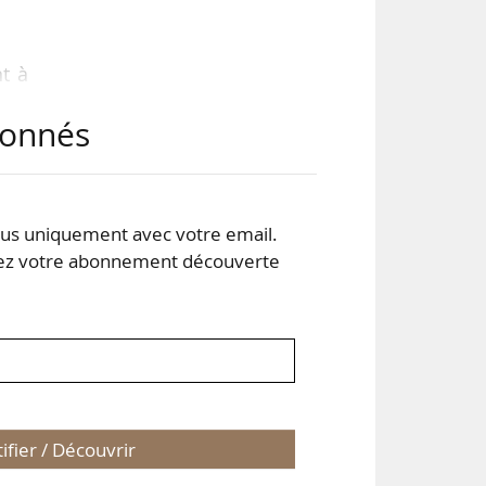
nt à
que
abonnés
aine
ans
s uniquement avec votre email.
 votre abonnement découverte
plus
tifier / Découvrir