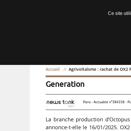
Découvrir sans engagement
Ce site uti
Menu
Accueil
Agrivoltaïsme : rachat de OX2
Agrivoltaïsme : rachat 
Generation
Paris - Actualité n°384358 - P
La branche production d’Octopus 
annonce-t-elle le 16/01/2025. OX2