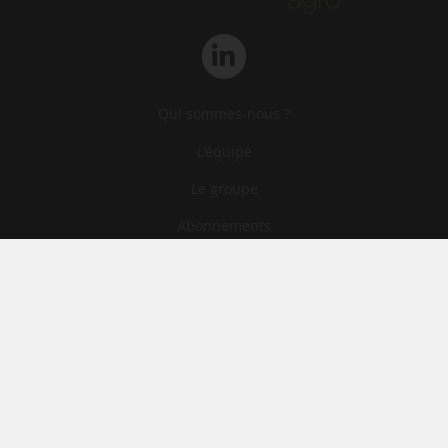
Qui sommes-nous ?
L‘équipe
Le groupe
Abonnements
Contact
Archives
CGA
Mentions légales
Confidentialité