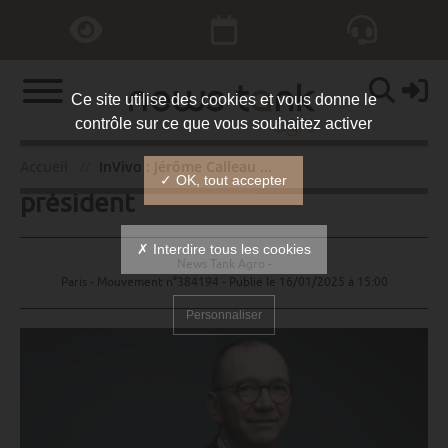
Ce site utilise des cookies et vous donne le
contrôle sur ce que vous souhaitez activer
InVivo : Jérôme Calleau réélu
Accueil
InVivo : Jérôme Calleau réélu président
✓ OK, tout accepter
président
✗ Interdire tous les cookies
News Tank Agro -
Paris - Mouvement n°384194 - Publié le
16/01/2025 à 15:00
Personnaliser