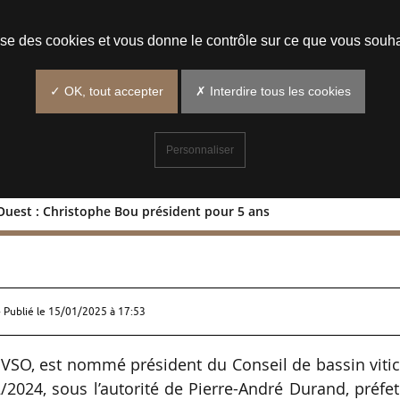
Prendre un rendez-vous
lise des cookies et vous donne le contrôle sur ce que vous souha
✓ OK, tout accepter
✗ Interdire tous les cookies
Personnaliser
-Ouest : Christophe Bou président pour 5 ans
le Sud-Ouest : Christophe Bou présiden
 Publié le
15/01/2025 à 17:53
’IVSO, est nommé président du Conseil de bassin viti
2/2024, sous l’autorité de Pierre-André Durand, préfe