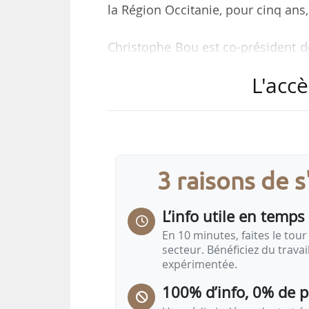
la Région Occitanie, pour cinq ans
Christophe Bou est co-président d
1993. « Aujourd’hui, le rôle du con
L'accè
une période compliquée, marquée 
modes de consommation et la multi
plan d’adaptation sur lequel nous t
en faisant évoluer l’architecture de
3 raisons de 
L’info utile en temps 
En 10 minutes, faites le tour 
secteur. Bénéficiez du trava
expérimentée.
100% d’info, 0% de 