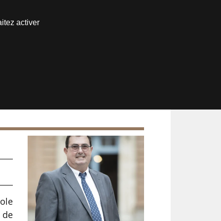
Nous joindre
itez activer
Espace abonné
t
cole
t de