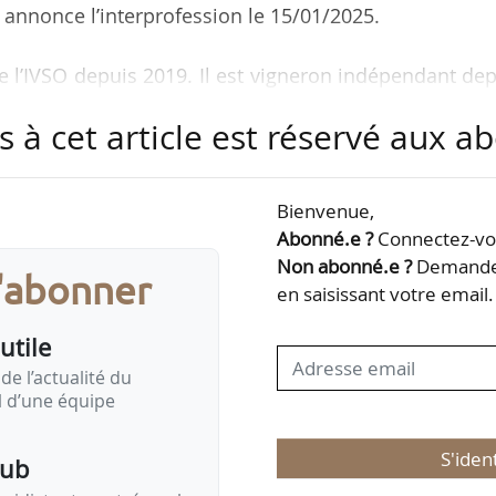
, annonce l’interprofession le 15/01/2025.
e l’IVSO depuis 2019. Il est vigneron indépendant de
seil est d’autant plus important que notre filière trav
s à cet article est réservé aux 
par le problème de la déconsommation, l’évolution 
plication des aléas et incertitudes de toutes sortes
ravaillons vise justement à faciliter certaines transit
Bienvenue,
 la production régionale. À ce stade, il est…
Abonné.e ?
Connectez-vou
Non abonné.e ?
Demandez
s'abonner
en saisissant votre email.
utile
de l’actualité du
il d’une équipe
S'iden
pub