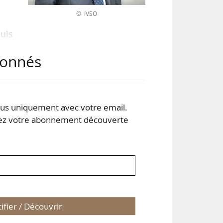
© IVSO
puis
erse
abonnés
des
. Le
ions
s uniquement avec votre email.
 votre abonnement découverte
tifier / Découvrir