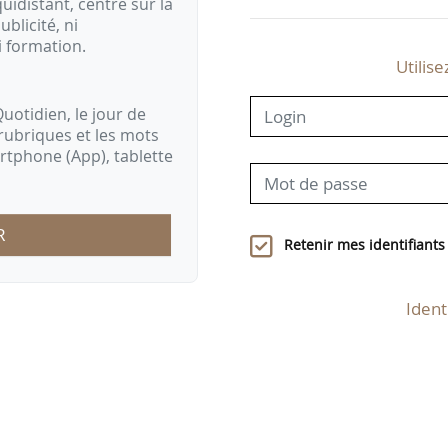
idistant, centré sur la
ublicité, ni
i formation.
Utilise
uotidien, le jour de
rubriques et les mots
artphone (App), tablette
R
Retenir mes identifiants
Ident