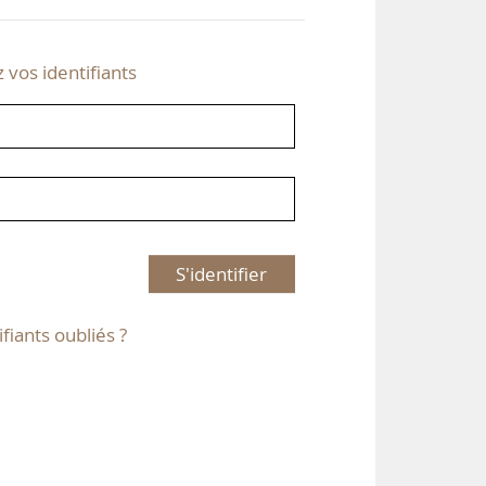
z vos identifiants
S'identifier
ifiants oubliés ?