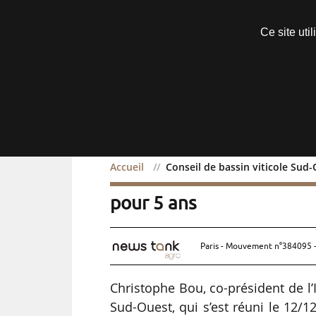
Découvrir sans engagement
Ce site uti
Menu
Accueil
Conseil de bassin viticole Sud
Conseil de bassin vitico
pour 5 ans
Paris - Mouvement n°384095 -
Christophe Bou, co-président de l
Sud-Ouest, qui s’est réuni le 12/1