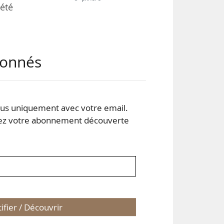
été
été
abonnés
e de
 de
 de
t.
s uniquement avec votre email.
 votre abonnement découverte
tifier / Découvrir