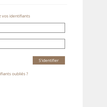
z vos identifiants
S'identifier
ifiants oubliés ?