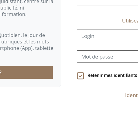
idistant, centré sur la
ublicité, ni
i formation.
Utilise
uotidien, le jour de
rubriques et les mots
artphone (App), tablette
R
Retenir mes identifiants
Ident