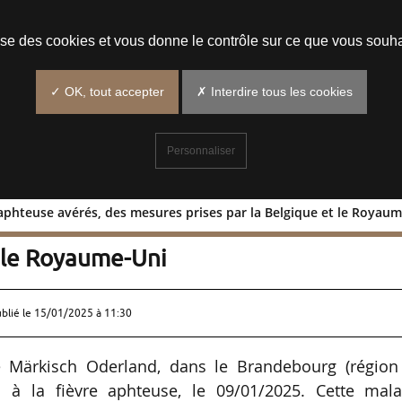
Prendre un rendez-vous
lise des cookies et vous donne le contrôle sur ce que vous souha
✓ OK, tout accepter
✗ Interdire tous les cookies
Personnaliser
e aphteuse avérés, des mesures prises par la Belgique et le Royau
 fièvre aphteuse avérés, des mesures
t le Royaume-Uni
ublié le
15/01/2025 à 11:30
 de Märkisch Oderland, dans le Brandebourg (région
fs à la fièvre aphteuse, le 09/01/2025. Cette mala