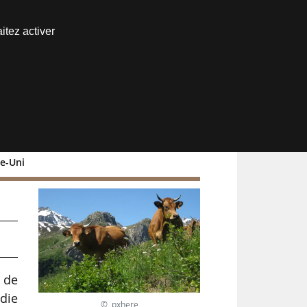
Nous joindre
itez activer
Espace abonné
me-Uni
 de
die
© pxhere