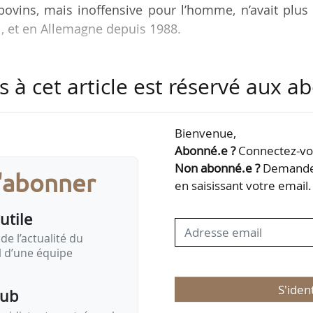
ovins, mais inoffensive pour l’homme, n’avait plus 
, et en Allemagne depuis 1988.
 ont été abattues, et de nombreuses mesures ont 
s à cet article est réservé aux 
l’épizootie : fermeture de l’exploitation, mise en plac
ection d’un rayon d’au moins 3 kilomètres autour
 surveillance d’un rayon d’au moins 10 km autour
Bienvenue,
rt d’animaux et de leurs produits est également interdi
Abonné.e ?
Connectez-vou
Non abonné.e ?
Demandez
s'abonner
e de…
en saisissant votre email.
utile
de l’actualité du
il d’une équipe
S'iden
pub