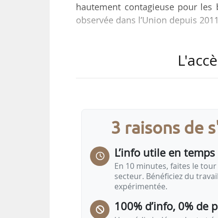
hautement contagieuse pour les b
observée dans l’Union depuis 2011
Les 11 autres bêtes du troupeau
L'accè
prises pour contrer l’apparition de 
zones d’exclusion (zone de prot
l’exploitation touchée, zone de
l’exploitation touchée). Le transpo
3 raisons de 
Le Land de Brandebourg et la vill
L’info utile en temps 
En 10 minutes, faites le tour 
secteur. Bénéficiez du trava
expérimentée.
100% d’info, 0% de 