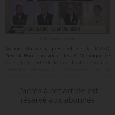
© LCP / Capture d'écran
Arnaud Rousseau, président de la FNSEA,
Pierrick Horel, président des JA, Véronique Le
Floc’h, présidente de la Coordination rurale et
Laurence Marandola, porte-parole de la
Confédération paysanne, étaient les quatre
invités du Grand débat sur l’agriculture,
L'accès à cet article est
organisé par la chaîne télévisée LCP, le
13/01/2025.
réservé aux abonnés
Ce moment d’échanges intervient une semaine