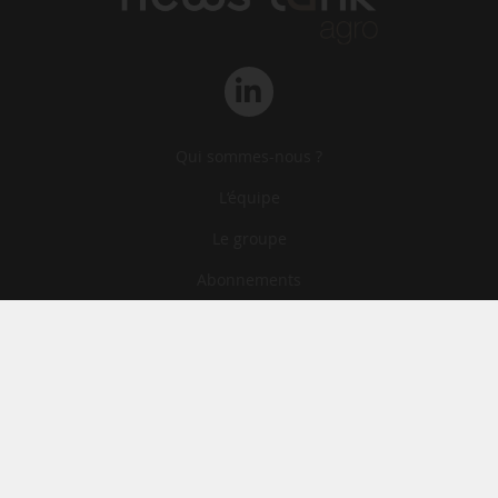
Qui sommes-nous ?
L‘équipe
Le groupe
Abonnements
Contact
Archives
CGA
Mentions légales
Confidentialité