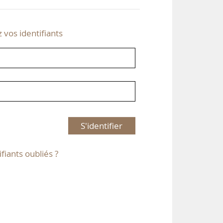
z vos identifiants
S'identifier
ifiants oubliés ?