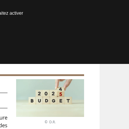
Nous joindre
itez activer
Espace abonné
es
ure
© D.R.
des