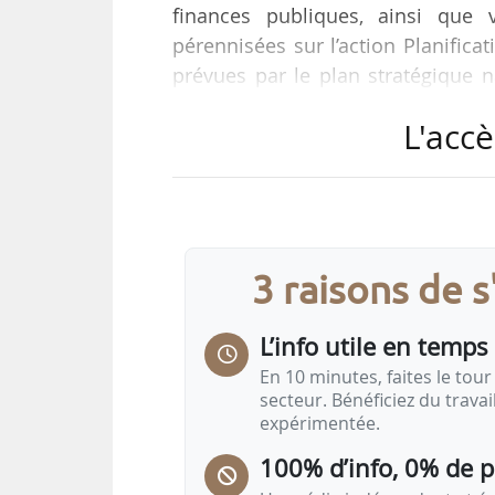
finances publiques, ainsi que 
pérennisées sur l’action Planifica
prévues par le plan stratégique n
sont les recommandations de 
L'accè
l’agriculture, formulées dans sa 
une sortie de crise à achever pour 
« Dans son dernier rapport sur la
juillet 2024, la Cour des comptes…
3 raisons de 
L’info utile en temps 
En 10 minutes, faites le tour 
secteur. Bénéficiez du trava
expérimentée.
100% d’info, 0% de 