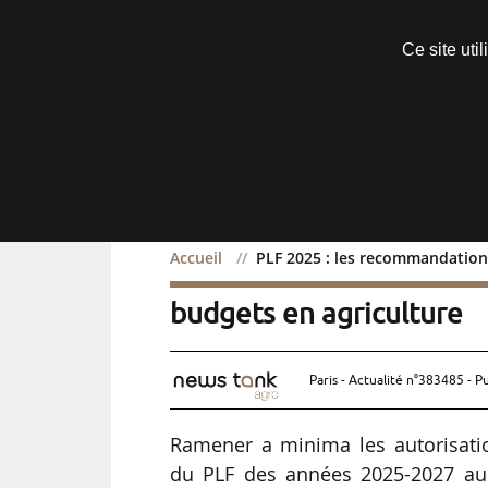
Découvrir sans engagement
Ce site uti
Menu
Accueil
PLF 2025 : les recommandation
PLF 2025 : les recomman
budgets en agriculture
Paris - Actualité n°383485 - P
Ramener a minima les autorisati
du PLF des années 2025-2027 au