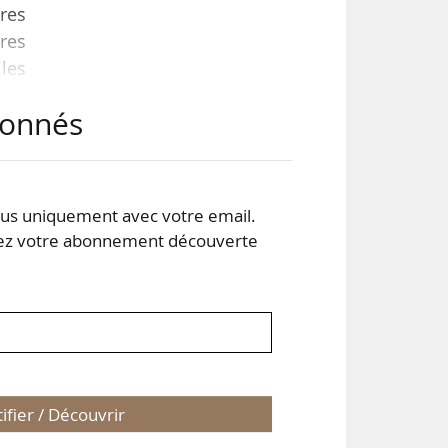
res
ures
lles
our
abonnés
es :
é en
s uniquement avec votre email.
 votre abonnement découverte
tifier / Découvrir