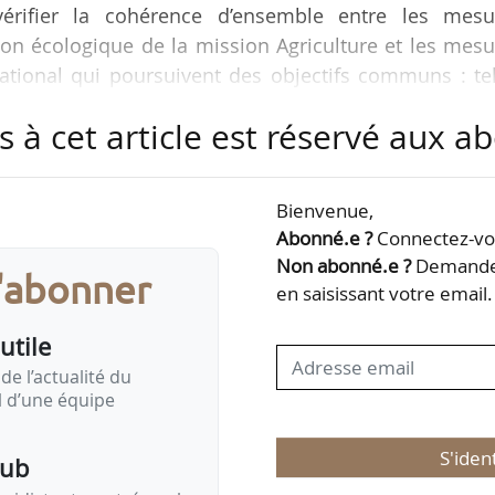
vérifier la cohérence d’ensemble entre les mesu
tion écologique de la mission Agriculture et les mes
ational qui poursuivent des objectifs communs : te
la Cour des comptes concernant les budgets p
s à cet article est réservé aux 
note de synthèse « Les mesures d’aide exceptionnell
le budget de l’Etat », publiée le 09/01/2025.
Bienvenue,
 situation d’ensemble des finances publiques, publi
Abonné.e ?
Connectez-vou
Non abonné.e ?
Demandez
s'abonner
en saisissant votre email.
utile
de l’actualité du
il d’une équipe
S'iden
pub