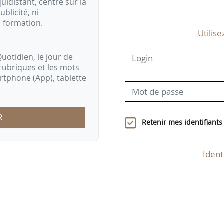
idistant, centré sur la
ublicité, ni
i formation.
Utilise
uotidien, le jour de
rubriques et les mots
artphone (App), tablette
R
Retenir mes identifiants
Ident