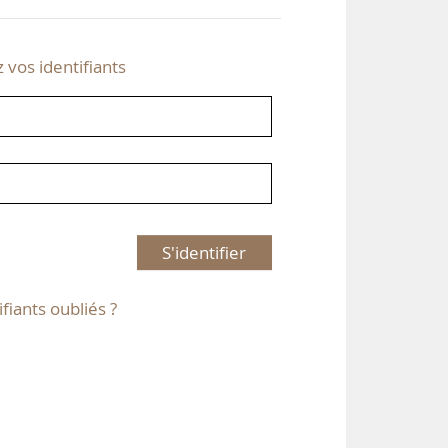
z vos identifiants
S'identifier
ifiants oubliés ?