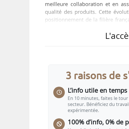
meilleure collaboration et en ass
qualité des produits. Cette évolu
positionnement de la filière franç
traçabilité, et une valeur intri
L'accè
monde », déclare Marc Brunel, dir
20/01/2025.
« Le cheptel français est en mutat
dites à viande, dominantes. Mais de
3 raisons de 
L’info utile en temps 
En 10 minutes, faites le tour 
secteur. Bénéficiez du trava
expérimentée.
100% d’info, 0% de 