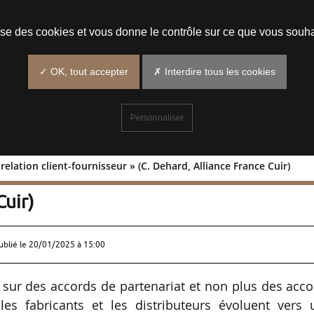
Prendre un rendez-vous
lise des cookies et vous donne le contrôle sur ce que vous souha
✓ OK, tout accepter
✗ Interdire tous les cookies
Personnaliser
relation client-fournisseur » (C. Dehard, Alliance France Cuir)
u’une relation client-fournisseur » (C.
Cuir)
ublié le
20/01/2025 à 15:00
ur des accords de partenariat et non plus des acco
les fabricants et les distributeurs évoluent vers 