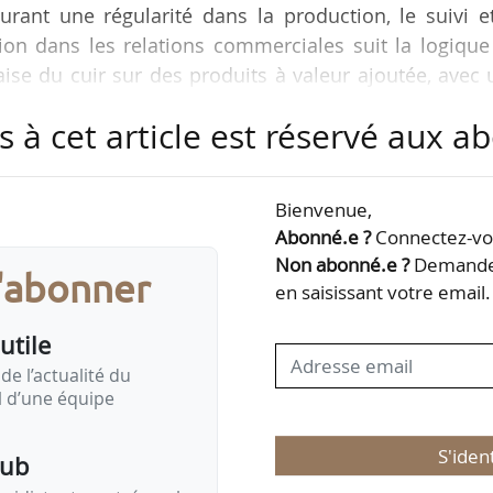
urant une régularité dans la production, le suivi e
tion dans les relations commerciales suit la logiqu
aise du cuir sur des produits à valeur ajoutée, avec
nsèque plébiscitée par les consommateurs à travers
s à cet article est réservé aux 
ecteur général de l’Alliance France Cuir à News Tan
Bienvenue,
ion. La France avait un cheptel allaitant, avec des r
Abonné.e ?
Connectez-vou
 plus en plus, c’est le cheptel laitier qui…
Non abonné.e ?
Demandez
s'abonner
en saisissant votre email.
utile
de l’actualité du
il d’une équipe
S'iden
pub