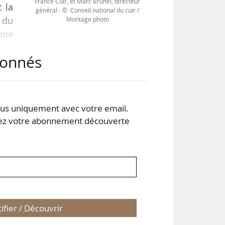
France Cuir, et Marc Brunel, directeur
t la
général - © Conseil national du cuir /
e du
Montage photo
 une
 le
abonnés
k le
aces
s uniquement avec votre email.
 votre abonnement découverte
tifier / Découvrir