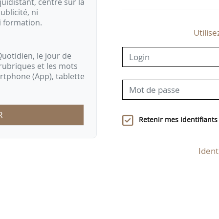
idistant, centré sur la
ublicité, ni
i formation.
Utilise
uotidien, le jour de
rubriques et les mots
artphone (App), tablette
R
Retenir mes identifiants
Ident