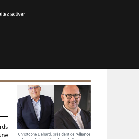
Nous joindre
itez activer
Espace abonné
rds
une
Christophe Dehard, président de l’Alliance