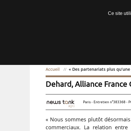
Découvrir sans engagement
Ce site uti
Menu
Accueil
« Des partenariats plus qu’une 
« Des partenariats plus q
Dehard, Alliance France 
Paris - Entretien n°383368 - P
« Nous sommes plutôt désormais s
commerciaux. La relation entre 