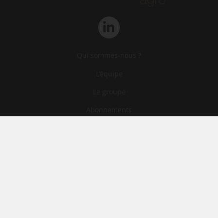
Qui sommes-nous ?
L‘équipe
Le groupe
Abonnements
Contact
Archives
CGA
Mentions légales
Confidentialité