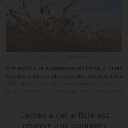
© Getty Images/iStockphoto
Une agriculture européenne résiliente, orientée
vers des pratiques plus durables, soumise à des
défis climatiques et économiques de plus en
plus pressants, entraînant une croissance
marginale des rendements : telles sont les
grandes tendances mises en lumière par les
L'accès à cet article est
Perspectives Agricoles 2024-2035 publiées par
la DG Agri et le JRC, le 18/12/2024.
réservé aux abonnés