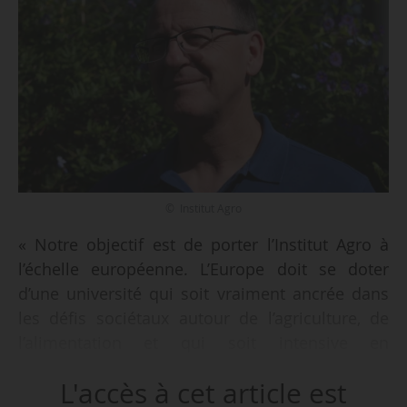
© Institut Agro
« Notre objectif est de porter l’Institut Agro à
l’échelle européenne. L’Europe doit se doter
d’une université qui soit vraiment ancrée dans
les défis sociétaux autour de l’agriculture, de
l’alimentation et qui soit intensive en
recherche », confie Jacques Wery, directeur de la
L'accès à cet article est
politique scientifique et partenariale de l’Institut