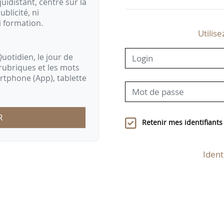
idistant, centré sur la
ublicité, ni
i formation.
Utilise
uotidien, le jour de
rubriques et les mots
artphone (App), tablette
R
Retenir mes identifiants
Ident