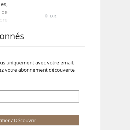
es,
e de
© D.R.
bre
uis
abonnés
,5 %
19.
s uniquement avec votre email.
 votre abonnement découverte
tifier / Découvrir