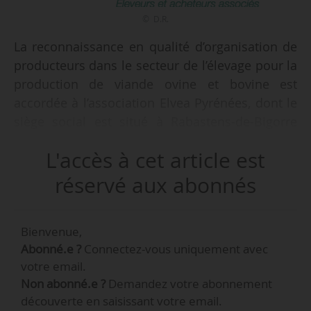
© D.R.
La reconnaissance en qualité d’organisation de
producteurs dans le secteur de l’élevage pour la
production de viande ovine et bovine est
accordée à l’association Elvea Pyrénées, dont le
siège social est situé à Rabastens-de-Bigorre
(Hautes-Pyrénées), par deux arrêtés de la
L'accès à cet article est
ministre de l’Agriculture, de la Souveraineté
alimentaire et de la Forêt en date du 27/12/2024
réservé aux abonnés
et parus au Journal officiel du 31/12/2024. Cette
reconnaissance porte sur la zone sur laquelle
Bienvenue,
opèrent les membres de l’organisation de
Abonné.e ?
Connectez-vous uniquement avec
producteurs.
votre email.
Non abonné.e ?
Demandez votre abonnement
Elle fait suite à l’avis rendu par la commission
découverte en saisissant votre email.
nationale technique spécialisée du Conseil