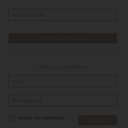
supérieur d’orientation et de coordination de
l’économie agricole et alimentaire du
12/12/2024. Les demandes de reconnaissance
avaient été validées par une assemblée
générale…
S'identifier / Découvrir
Utilisez vos identifiants
Retenir mes identifiants
S'identifier