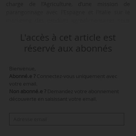
charge de l’Agriculture, d’une mission de
parangonnage avec l’Espagne et l’Italie sur le
marketing des produits agroalimentaires sous
SIQO. Le rapport décrit notamment un
L'accès à cet article est
fonctionnement en réseaux de l’État, des
régions et des ODG « plus formalisé en Espagne
réservé aux abonnés
et en Italie qu’en France, qui pourrait s’inspirer
de ces organisations réticulaires pour initier des
Bienvenue,
actions collectives transversales. »
Abonné.e ?
Connectez-vous uniquement avec
votre email.
Non abonné.e ?
Demandez votre abonnement
découverte en saisissant votre email.