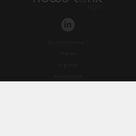
Qui sommes-nous ?
L‘équipe
Le groupe
Abonnements
Contact
Archives
CGA
Mentions légales
Confidentialité