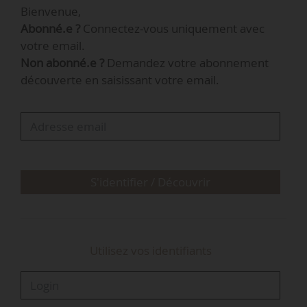
Bienvenue,
Abonné.e ?
Connectez-vous uniquement avec
Fusions-acquisitions
votre email.
Non abonné.e ?
Demandez votre abonnement
BASF : cession des…
découverte en saisissant votre email.
S'identifier / Découvrir
Utilisez vos identifiants