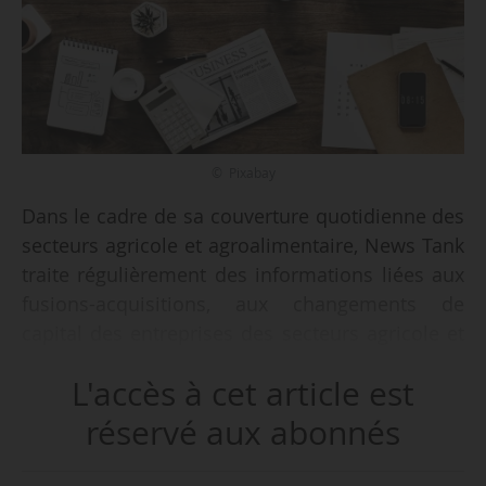
© Pixabay
Dans le cadre de sa couverture quotidienne des
secteurs agricole et agroalimentaire, News Tank
traite régulièrement des informations liées aux
fusions-acquisitions, aux changements de
capital des entreprises des secteurs agricole et
agroalimentaire.
L'accès à cet article est
Voici une sélection des opérations réalisées
réservé aux abonnés
dans ces deux secteurs parus sur le site de
News Tank Agro en 2024.