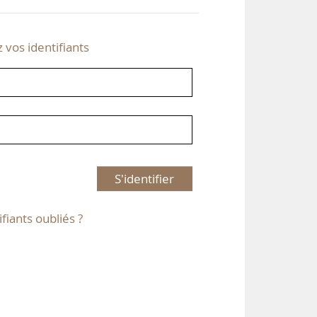
z vos identifiants
S'identifier
ifiants oubliés ?