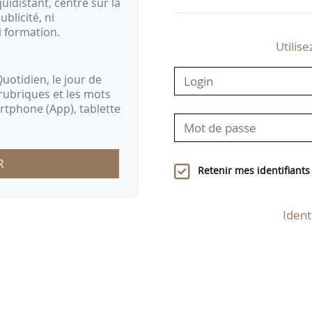
idistant, centré sur la
ublicité, ni
i formation.
Utilise
uotidien, le jour de
rubriques et les mots
artphone (App), tablette
R
Retenir mes identifiants
Ident