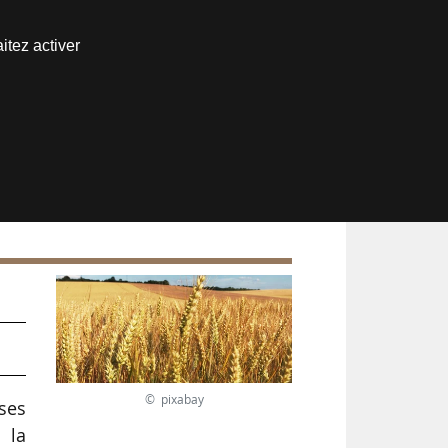
Nous joindre
itez activer
Espace abonné
© pixabay
ises
 la