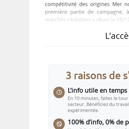
compétitivité des origines Mer 
première partie de campagne, à 
marchés céréaliers » réuni le 18/1
L'accè
Les prévisions d’exportations franç
pays tiers, au plus bas depuis 25 
européenne à près de 6,2 Mt, ni
compenser le retard observé vers l
3 raisons de 
Les prévisions d’exportations d’o
L’info utile en temps 
En 10 minutes, faites le tour 
secteur. Bénéficiez du trava
expérimentée.
100% d’info, 0% de 