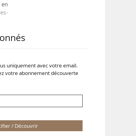
 en
es-
abonnés
 les
nion
s à
s uniquement avec votre email.
 votre abonnement découverte
tifier / Découvrir