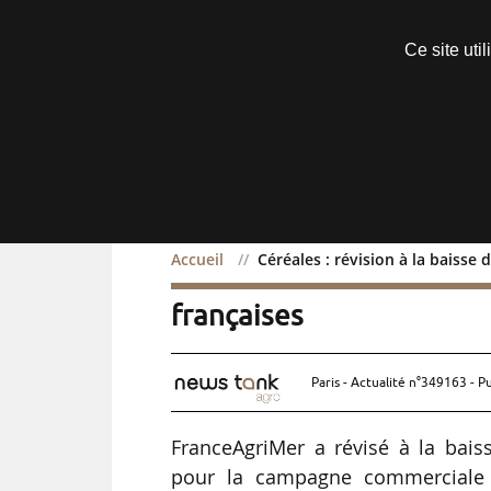
Découvrir sans engagement
Ce site uti
Menu
Accueil
Céréales : révision à la baisse
Céréales : révision à la 
françaises
Paris - Actualité n°349163 - P
FranceAgriMer a révisé à la baiss
pour la campagne commerciale 2