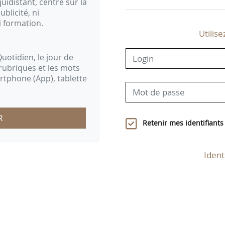
idistant, centré sur la
ublicité, ni
i formation.
Utilise
uotidien, le jour de
rubriques et les mots
artphone (App), tablette
R
Retenir mes identifiants
Ident