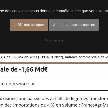
Prendre un rendez-vous
lise des cookies et vous donne le contrôle sur ce que vous souha
✓ OK, tout accepter
✗ Interdire tous les cookies
Personnaliser
: CA de 550 M€ en 2023 (+39 % vs 2022), balance commerciale de 
formés : CA de 550 M€ en 2023 (+39 % 
ale de -1,66 Md€
ublié le
23/12/2024 à 16:00
ux usines, une baisse des achats de légumes transfo
on des importations de 4 % en volume : FranceAgriMe