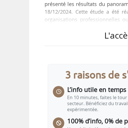
présenté les résultats du panoram
18/12/2024. Cette étude a été r
organisations professionnelles ou
(AFC, Afidem, Anibi, Anicc, BIP, 
L'accè
consortium d’expertise économiqu
Le périmètre des productions agric
• pour les fruits : abricot, cassis
groseille, poire, pomme, prune d’
3 raisons de 
L’info utile en temps 
En 10 minutes, faites le tour 
secteur. Bénéficiez du trava
expérimentée.
100% d’info, 0% de 