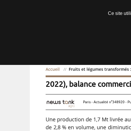
Découvrir sans engagement
Ce site uti
Menu
Accueil
Fruits et légumes transformés 
Fruits et légumes trans
2022), balance commerci
Paris - Actualité n°348920 - P
Une production de 1,7 Mt livrée a
de 2,8 % en volume, une diminuti