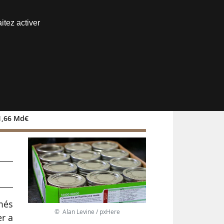
Nous joindre
itez activer
Espace abonné
-1,66 Md€
vs
rmés
© Alan Levine / pxHere
r a