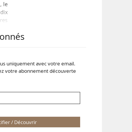
, le
dix
ères
n un
abonnés
ise,
s uniquement avec votre email.
 votre abonnement découverte
tifier / Découvrir