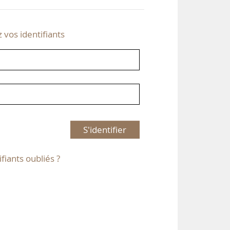
z vos identifiants
S'identifier
ifiants oubliés ?