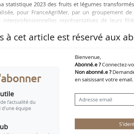
a statistique 2023 des fruits et légumes transformés
éalisée, pour FranceAgriMer, par un groupement de 
 interprofessionnelles représentatives de leurs fili
Sonito, SVFPE, Unijus, Unilet et Anifelt), réunies e
s à cet article est réservé aux 
e.
oles de l’étude concerne :
Bienvenue,
, cerise, bigarreau, châtaigne, pêche, fraise, frambo
Abonné.e ?
Connectez-vou
ente, prune mirabelle, prune Reine Claude…
Non abonné.e ?
Demandez
s'abonner
en saisissant votre email.
utile
de l’actualité du
il d’une équipe
S'iden
pub