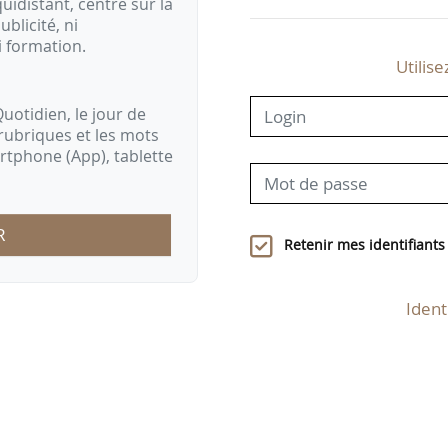
idistant, centré sur la
ublicité, ni
i formation.
Utilise
uotidien, le jour de
rubriques et les mots
artphone (App), tablette
R
Retenir mes identifiants
Ident