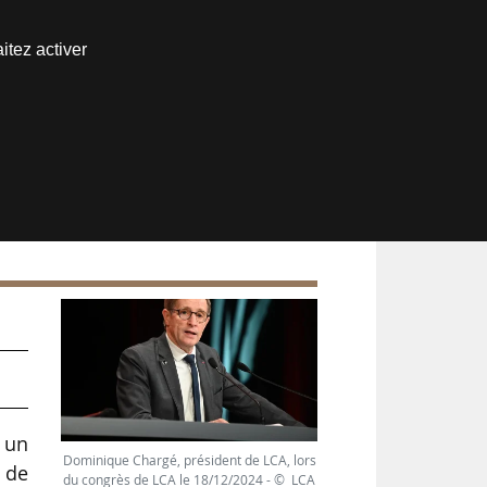
Nous joindre
itez activer
Espace abonné
t un
Dominique Chargé, président de LCA, lors
t de
du congrès de LCA le 18/12/2024 - © LCA