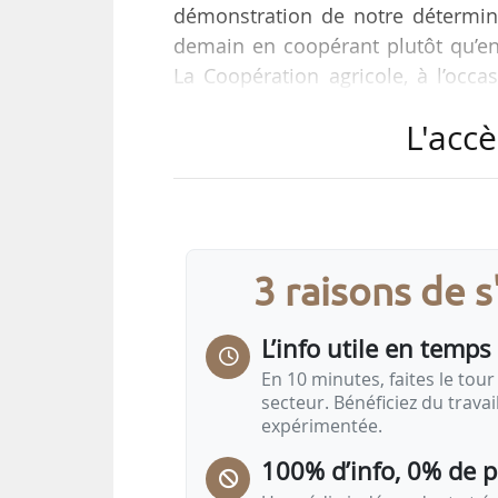
démonstration de notre détermina
demain en coopérant plutôt qu’en
La Coopération agricole, à l’occa
Paris, le 18/12/2024.
L'accè
Crises, simplification réglementai
politique nationale et européenn
occupent les coopératives agricole
3 raisons de 
« La crise politique et institutionn
urgent de trouver…
L’info utile en temps 
En 10 minutes, faites le tour 
secteur. Bénéficiez du trava
expérimentée.
100% d’info, 0% de 