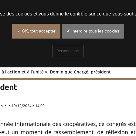
Prendre un rendez-vous
lise des cookies et vous donne le contrôle sur ce que vous souha
✓ OK, tout accepter
✗ Interdire tous les cookies
Personnaliser
 à l’action et à l’unité », Dominique Chargé, président
appel à l’action et à l’unité »,
ident
ublié le
19/12/2024 à 14:00
année internationale des coopératives, ce congrès es
 se veut un moment de rassemblement, de réflexion e