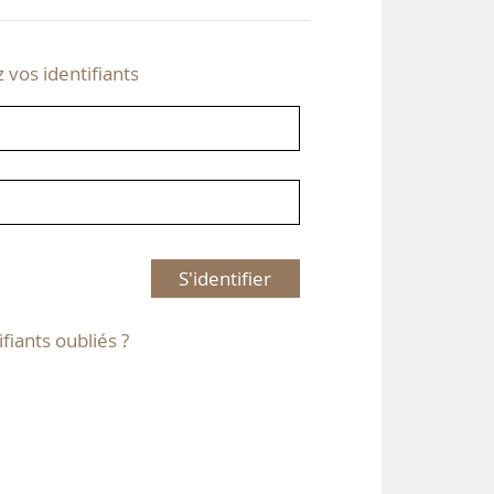
z vos identifiants
S'identifier
ifiants oubliés ?