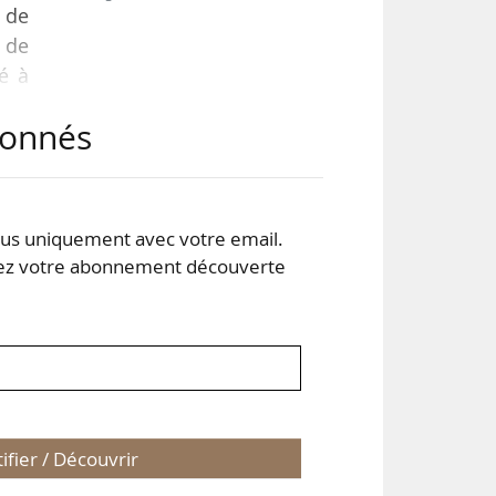
 de
 de
sé à
abonnés
e la
qui
s uniquement avec votre email.
 votre abonnement découverte
 est
tifier / Découvrir