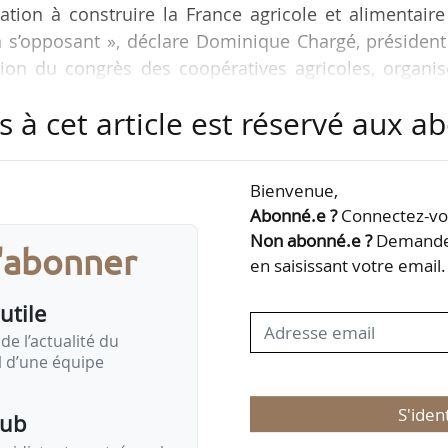
tion à construire la France agricole et alimentaire
 s’opposant », déclare Dominique Chargé, président
sion du congrès des coopératives agricoles, organi
s à cet article est réservé aux 
re, origine France et Mercosur, attentes vis-à-vis d
e : Dominique Chargé dresse le panorama des sujets 
Bienvenue,
s.
Abonné.e ?
Connectez-vou
Non abonné.e ?
Demandez
s'abonner
elle qui secoue notre pays a l’effet d’un poison, et il
en saisissant votre email.
utile
de l’actualité du
il d’une équipe
S'iden
pub