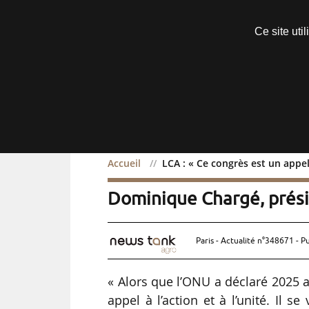
Découvrir sans engagement
Ce site uti
Menu
Accueil
LCA : « Ce congrès est un appel
LCA : « Ce congrès est un 
Dominique Chargé, prés
Paris - Actualité n°348671 - P
« Alors que l’ONU a déclaré 2025 
appel à l’action et à l’unité. Il