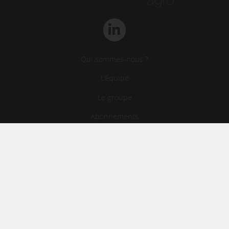
Qui sommes-nous ?
L‘équipe
Le groupe
Abonnements
Contact
Archives
CGA
Mentions légales
Confidentialité