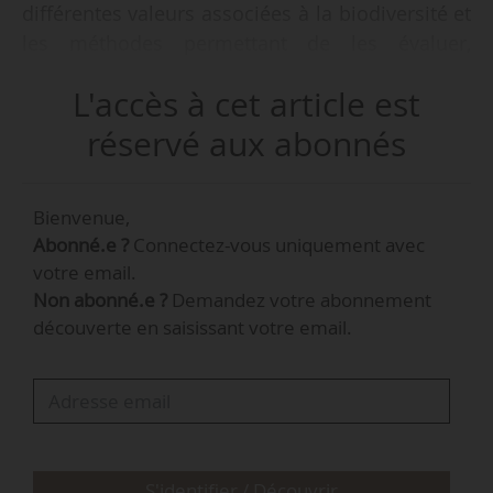
différentes valeurs associées à la biodiversité et
les méthodes permettant de les évaluer,
notamment d’un point de vue monétaire. Elle
L'accès à cet article est
propose également une analyse critique de
certaines valeurs concernant la France et
réservé aux abonnés
explore les utilisations possibles de ces valeurs
dans le cadre de la planification écologique.
Bienvenue,
Abonné.e ?
Connectez-vous uniquement avec
votre email.
Non abonné.e ?
Demandez votre abonnement
découverte en saisissant votre email.
S'identifier / Découvrir