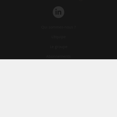
Qui sommes-nous ?
L‘équipe
Le groupe
Abonnements
Contact
Archives
CGA
Mentions légales
Confidentialité
Cookies