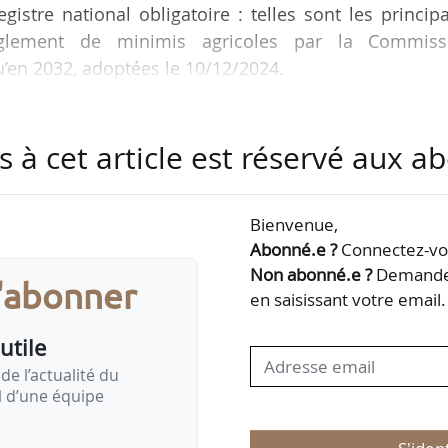
egistre national obligatoire : telles sont les princip
èglement de minimis agricoles par la Commiss
u’en 2032, adoptées le 10/12/2024.
mandées par l’Allemagne, soutenue par la France et
s à cet article est réservé aux 
il des ministres, le 23/09/2024. En parallèle, 
 2024, avait fait apparaître des demandes similair
lité accrue et simplification administrative - de la 
Bienvenue,
…
Abonné.e ?
Connectez-vou
Non abonné.e ?
Demandez
s'abonner
en saisissant votre email.
utile
de l’actualité du
il d’une équipe