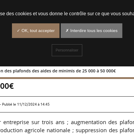
Prendre un rendez-vous
lise des cookies et vous donne le contrôle sur ce que vous souha
✓ OK, tout accepter
✗ Interdire tous les cookies
Personnaliser
n des plafonds des aides de minimis de 25 000 à 50 000€
ntation des plafonds des aides de
000€
- Publié le
11/12/2024 à 14:45
 entreprise sur trois ans ; augmentation des plafo
oduction agricole nationale ; suppression des plaf