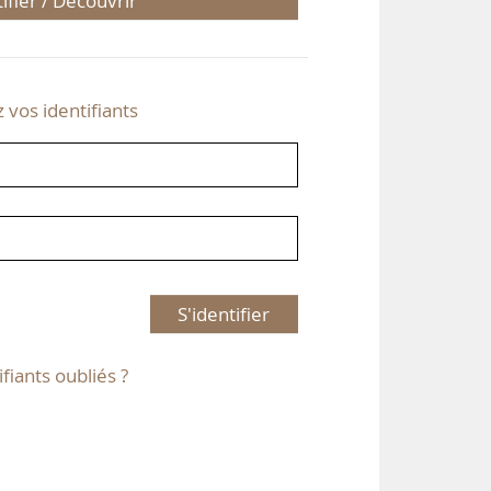
tifier / Découvrir
z vos identifiants
S'identifier
ifiants oubliés ?