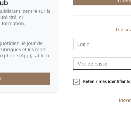
S'iden
pub
idistant, centré sur la
ublicité, ni
i formation.
Utilise
uotidien, le jour de
rubriques et les mots
artphone (App), tablette
R
Retenir mes identifiants
Ident