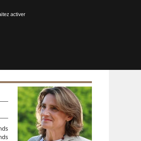
Nous joindre
itez activer
Espace abonné
nds
onds