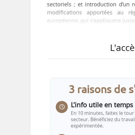
sectoriels ; et introduction d’un r
modifications apportées au r
européenne, qui s’appliquera jusq
Ces modifications avaient été de
L'accè
autres États membres, en Conse
consultation publique, en juillet
augmentations des plafonds, flexibi
de nombreuses parties prenantes
3 raisons de 
L’info utile en temps 
En 10 minutes, faites le tour 
secteur. Bénéficiez du trava
expérimentée.