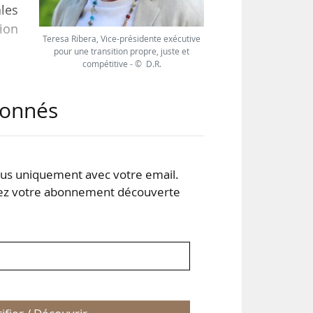
ales
ion
Teresa Ribera, Vice-présidente exécutive
pour une transition propre, juste et
compétitive - © D.R.
 14
abonnés
une
es -
part
s uniquement avec votre email.
 votre abonnement découverte