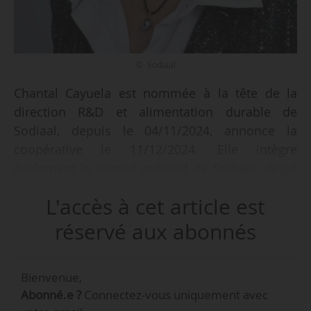
© Sodiaal
Chantal Cayuela est nommée à la tête de la
direction R&D et alimentation durable de
Sodiaal, depuis le 04/11/2024, annonce la
coopérative le 11/12/2024. Elle intègre
également le comité exécutif de Sodiaal, dirigé
par Antoine Collette, directeur général du
L'accès à cet article est
groupe coopératif laitier.
réservé aux abonnés
« Au sein de cette nouvelle direction, Chantal
Cayuela aura la responsabilité et le pilotage de
Bienvenue,
l’ensemble de la R&D de Sodiaal qui s’inscrit
Abonné.e ?
Connectez-vous uniquement avec
dans le cadre du plan stratégique Grandir