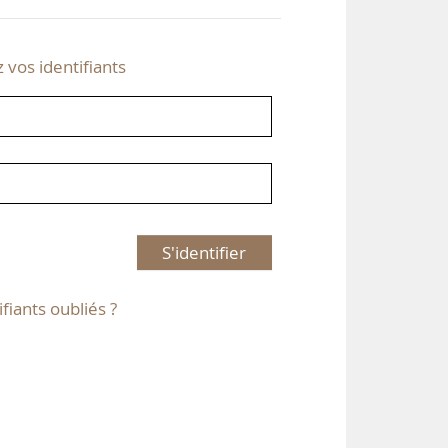
z vos identifiants
S'identifier
ifiants oubliés ?