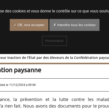
Prendre un rendez-vous
lise des cookies et vous donne le contrôle sur ce que vous souha
✓ OK, tout accepter
✗ Interdire tous les cookies
Personnaliser
pour inaction de l’État par des éleveurs de la Confédération pays
ires pour inaction de l’État par des
ation paysanne
ublié le
11/12/2024 à 09:00
llance, la prévention et la lutte contre les malad
n’a rien fait. Nous avons des documents pour le prou