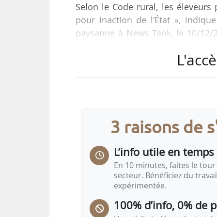
Selon le Code rural, les éleveurs
pour inaction de l’État », indiqu
paysanne à News Tank, le 10/12/20
accompagné les éleveurs qui le v
L'accè
rassembler tous les documents né
syndicat n’a pas connaissance du
Ces recours concernent la prise e
préjudice moral des éleveurs…
3 raisons de 
L’info utile en temps 
En 10 minutes, faites le tour 
secteur. Bénéficiez du trava
expérimentée.
100% d’info, 0% de 