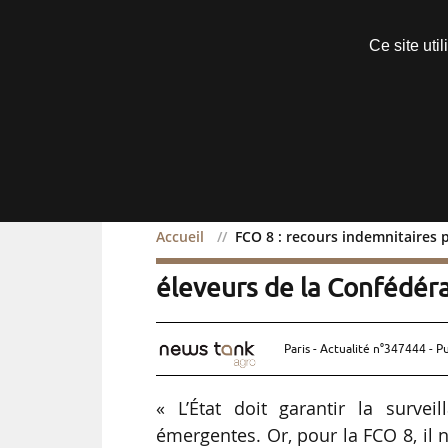
Découvrir sans engagement
Ce site uti
Menu
Accueil
FCO 8 : recours indemnitaires 
FCO 8 : recours indemnita
éleveurs de la Confédér
Paris - Actualité n°347444 - P
« L’État doit garantir la survei
émergentes. Or, pour la FCO 8, il 