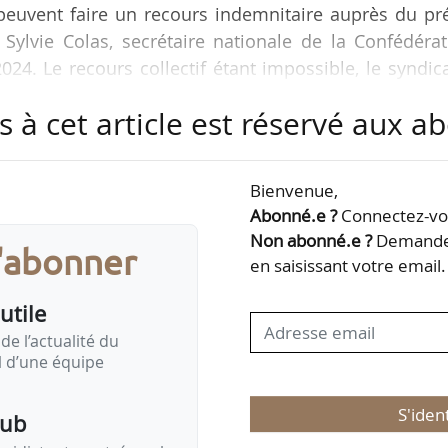
 peuvent faire un recours indemnitaire auprès du pr
e Sylvie Colas, secrétaire nationale de la Confédéra
24. Le recours collectif étant impossible, le syndic
oulaient afin d’évaluer la valeur de leurs animaux,
s à cet article est réservé aux 
cessaires à la constitution du dossier. À ce jour,
 nombre de recours déposés.
Bienvenue,
n charge des pertes directes, indirectes mais auss
Abonné.e ?
Connectez-vou
Non abonné.e ?
Demandez
s'abonner
en saisissant votre email.
utile
de l’actualité du
il d’une équipe
S'iden
pub