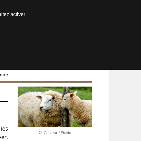
Nous joindre
itez activer
Espace abonné
anne
ies
© Couleur / Pixnio
ver.