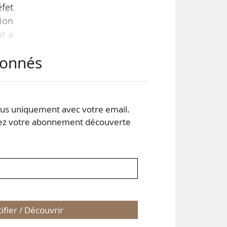
éfet
tion
at a
 et
abonnés
 le
i le
s uniquement avec votre email.
 votre abonnement découverte
tifier / Découvrir