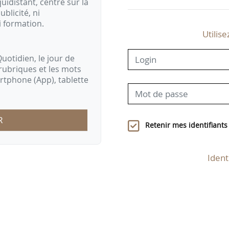
idistant, centré sur la
ublicité, ni
i formation.
Utilise
uotidien, le jour de
rubriques et les mots
artphone (App), tablette
R
Retenir mes identifiants
Ident