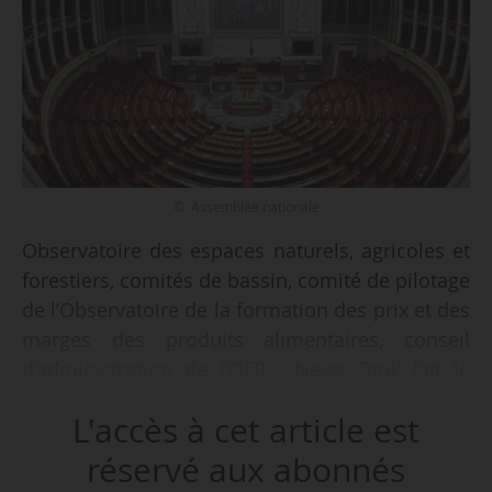
© Assemblée nationale
Observatoire des espaces naturels, agricoles et
forestiers, comités de bassin, comité de pilotage
de l’Observatoire de la formation des prix et des
marges des produits alimentaires, conseil
d’administration de l’OFB… News Tank fait le
point sur les nominations de 48 députés (36
L'accès à cet article est
titulaires et 12 suppléants) dans 22 organismes
extraparlementaires liés à l’agriculture et à
réservé aux abonnés
l’agroalimentaire qui sont intervenues au mois