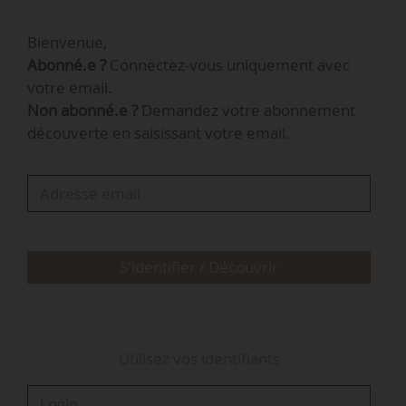
de novembre 2024.
Bienvenue,
Abonné.e ?
Connectez-vous uniquement avec
-
+
votre email.
Non abonné.e ?
Demandez votre abonnement
Député(s)
Député(s)
Date de
découverte en saisissant votre email.
Organisme
titulaire(s)
suppléant(s)
nomination
Comité chargé de
proposer des
évolutions de la
composition du
Cese
…
S'identifier / Découvrir
Utilisez vos identifiants