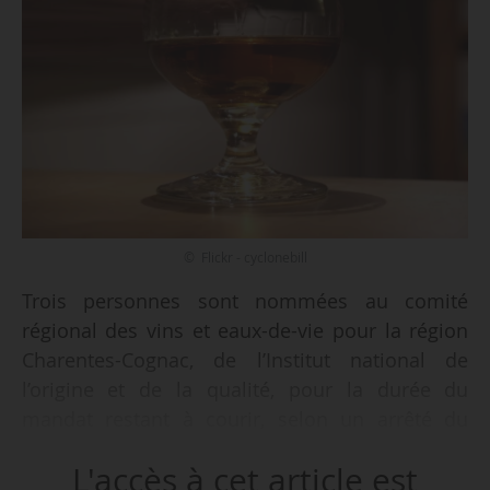
© Flickr - cyclonebill
Trois personnes sont nommées au comité
régional des vins et eaux-de-vie pour la région
Charentes-Cognac, de l’Institut national de
l’origine et de la qualité, pour la durée du
mandat restant à courir, selon un arrêté du
ministère de l’Agriculture, de la Souveraineté
L'accès à cet article est
alimentaire et de la Forêt, en date du