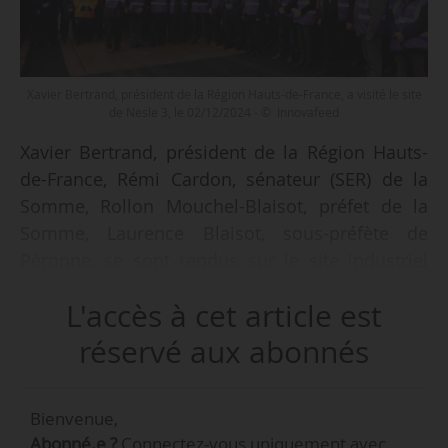
Xavier Bertrand, président de la Région Hauts-de-France, a visité le site
de Nesle 3, le 02/12/2024 - © Innovafeed
Xavier Bertrand, président de la Région Hauts-
de-France, Rémi Cardon, sénateur (SER) de la
Somme, Rollon Mouchel-Blaisot, préfet de la
Somme, Laurence Blaisot, sous-préfète de
Péronne, se sont rendus sur le site industriel
d’Innovafeed à Nesle, qui entre dans sa
L'accès à cet article est
troisième phase d’extension. Ils ont été
accueillis par le CEO et cofondateur, Clément
réservé aux abonnés
Ray et Aude Guo, cofondatrice de l’entreprise
biotechnologique, le 02/12/2024.
Bienvenue,
Abonné.e ?
Connectez-vous uniquement avec