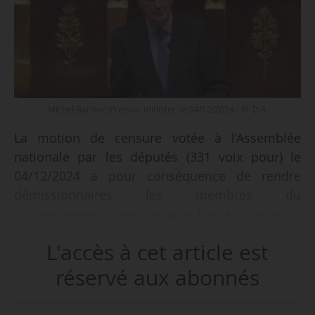
Michel Barnier, Premier ministre, le 04/12/2024 - © D.R.
La motion de censure votée à l’Assemblée
nationale par les députés (331 voix pour) le
04/12/2024 a pour conséquence de rendre
démissionnaires les membres du
Gouvernement, dont certains liés aux secteurs
de l’agriculture et de l’agroalimentaire :
L'accès à cet article est
• Annie Genevard, ministre de l’Agriculture, de la
Souveraineté alimentaire et de la Forêt ;
réservé aux abonnés
• Agnès Pannier-Runacher, ministre de la
Transition écologique, de l’Énergie, du Climat et