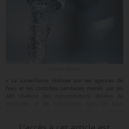
© Canva - aristotoo
« La surveillance réalisée par les agences de
l’eau et les contrôles sanitaires menés par les
ARS révèlent des concentrations élevées de
pesticides et de métabolites dans les eaux
brutes et dans les eaux distribuées » : partant
de ce constat que le CGAAER, l’IGEDD et l’IGAS
L'accès à cet article est
se sont vus confier, le 20/11/2023, par leurs