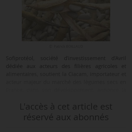
© Patrick BOILLAUD
Sofiprotéol, société d’investissement d’Avril
dédiée aux acteurs des filières agricoles et
alimentaires, soutient la Ciacam, importateur et
acteur majeur du marché des légumes secs en
France, dans son développement, annonce la
filiale de financement durable du groupe
L'accès à cet article est
agroalimentaire, le 03/12/2024. Cet engagement
financier se caractérise par l’apport de quasi-
réservé aux abonnés
fonds propres ainsi qu’un accompagnement
dans sa stratégie de renforcement de ses