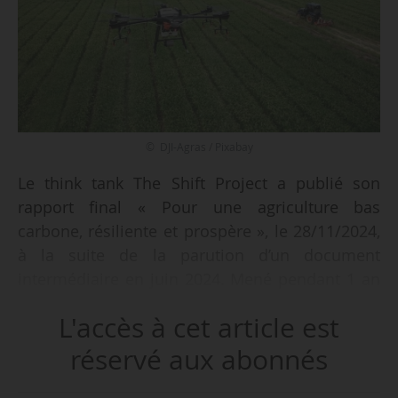
© DJI-Agras / Pixabay
Le think tank The Shift Project a publié son
rapport final « Pour une agriculture bas
carbone, résiliente et prospère », le 28/11/2024,
à la suite de la parution d’un document
intermédiaire en juin 2024. Mené pendant 1 an
et demi, ce projet vise à concevoir des scénarios
L'accès à cet article est
afin de permettre au secteur agricole de
contribuer à ses objectifs de décarbonation
réservé aux abonnés
(-46 % d’ici à 2050, par rapport à 2015, selon la