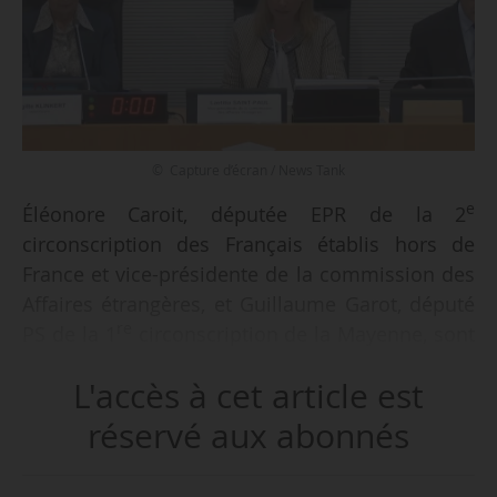
© Capture d’écran / News Tank
e
Éléonore Caroit, députée EPR de la 2
circonscription des Français établis hors de
France et vice-présidente de la commission des
Affaires étrangères, et Guillaume Garot, député
re
PS de la 1
circonscription de la Mayenne, sont
nommés rapporteurs d’information « flash » sur
L'accès à cet article est
l’enjeu alimentaire, par la commission des
Affaires étrangères, le 30/10/2024. Ils étaient
réservé aux abonnés
déjà en charge de ce rapport sous la précédente
législation et le bureau de la commission a