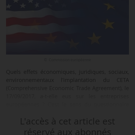
© Commission européenne
Quels effets économiques, juridiques, sociaux,
environnementaux l’implantation du CETA
(Comprehensive Economic Trade Agreement), le
17/09/2017, a-t-elle eus sur les entreprises
européennes ? C’est le sens du questionnaire
public mis en ligne par la DG Commerce de la
L'accès à cet article est
Commission européenne, à laquelle tous les
opérateurs économiques des États membres
réservé aux abonnés