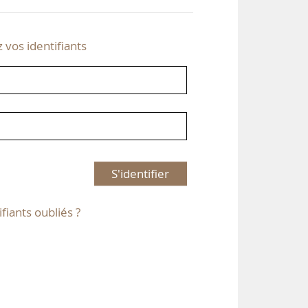
z vos identifiants
S'identifier
ifiants oubliés ?