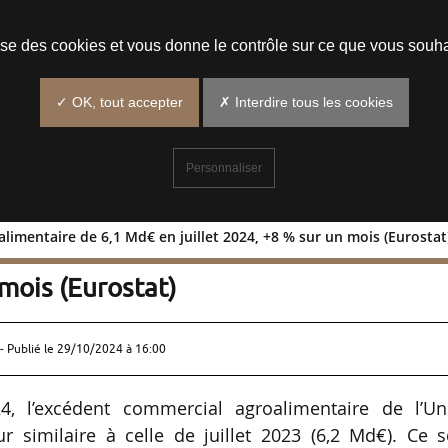
Prendre un rendez-vous
lise des cookies et vous donne le contrôle sur ce que vous souha
✓ OK, tout accepter
✗ Interdire tous les cookies
Personnaliser
limentaire de 6,1 Md€ en juillet 2024, +8 % sur un mois (Eurostat
l agroalimentaire de 6,1 Md€ en
 mois (Eurostat)
- Publié le
29/10/2024 à 16:00
4, l’excédent commercial agroalimentaire de l’Un
 similaire à celle de juillet 2023 (6,2 Md€). Ce s