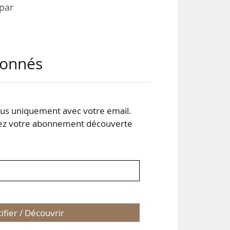
 par
tre
abonnés
024,
une
s uniquement avec votre email.
Md€
 votre abonnement découverte
tifier / Découvrir