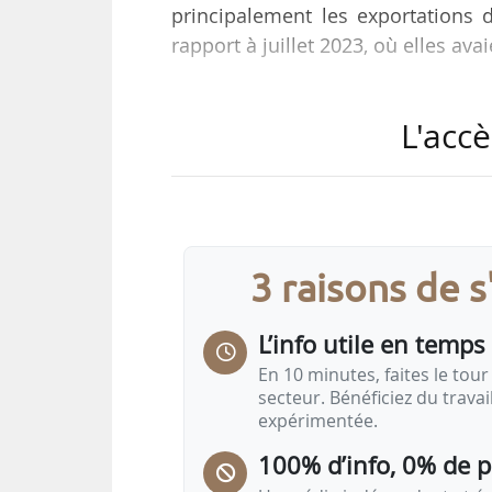
principalement les exportations d
rapport à juillet 2023, où elles av
Les exportations vers les État
L'accè
15,6 Md€, +10 % par rapport à la pé
tirées par la hausse des prix de
croissance en valeur de 1,7 Md€, p
Les exportations européennes v
3 raisons de 
contre 29,9 Md€, soit +3 %) sur la
L’info utile en temps 
En 10 minutes, faites le tour 
secteur. Bénéficiez du trava
expérimentée.
100% d’info, 0% de 