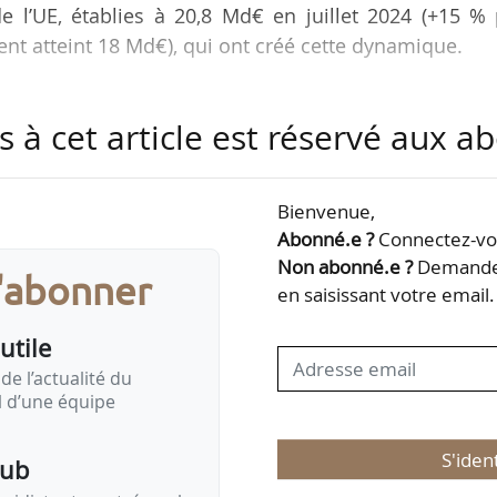
e l’UE, établies à 20,8 Md€ en juillet 2024 (+15 %
aient atteint 18 Md€), qui ont créé cette dynamique.
s-Unis ont augmenté de 1,5 Md€ (à 17,1 Md€, con
s à cet article est réservé aux 
riode janvier-juillet 2023) entre janvier et juillet 2
s olives et de l’huile d’olive (qui ont enregistré 
assant de 2,81 Md€ à 4,47 Md€ soit +59 %).
Bienvenue,
Abonné.e ?
Connectez-vou
ers le Royaume-Uni ont augmenté de 914 M€ (à 30 
Non abonné.e ?
Demandez
s'abonner
…
en saisissant votre email.
utile
de l’actualité du
il d’une équipe
S'iden
pub