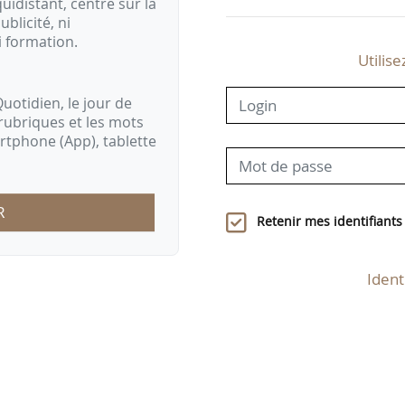
idistant, centré sur la
ublicité, ni
i formation.
Utilise
uotidien, le jour de
rubriques et les mots
artphone (App), tablette
R
Retenir mes identifiants
Ident