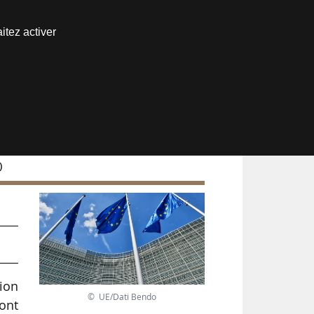
Nous joindre
itez activer
Espace abonné
)
ion
© UE/Dati Bendo
ont