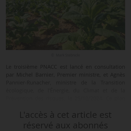
© Mark Stebnicki
Le troisième PNACC est lancé en consultation
par Michel Barnier, Premier ministre, et Agnès
Pannier-Runacher, ministre de la Transition
écologique, de l’Énergie, du Climat et de la
Prévention des risques, le 25/10/2024. Ce plan
vise à adapter la France à un accroissement de
L'accès à cet article est
la température de +4°C à horizon 2100 en
s’appuyant pour cela sur une TRACC, trajectoire
réservé aux abonnés
de réchauffement de référence : +2°C en 2030,