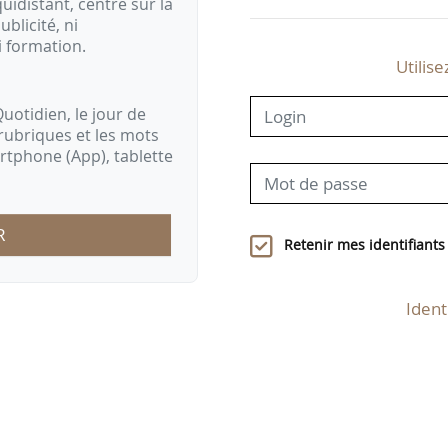
idistant, centré sur la
ublicité, ni
i formation.
Utilise
uotidien, le jour de
rubriques et les mots
artphone (App), tablette
R
Retenir mes identifiants
Ident