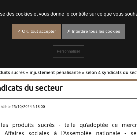
Prendre un rendez-vous
lise des cookies et vous donne le contrôle sur ce que vous souha
✓ OK, tout accepter
✗ Interdire tous les cookies
Personnaliser
oduits sucrés « injustement pénalisante » selon 4 syndicats du se
les produits sucrés « injustement
ndicats du secteur
ublié le
25/10/2024 à 18:00
 les produits sucrés - telle qu’adoptée ce mercr
ffaires sociales à l’Assemblée nationale - ser