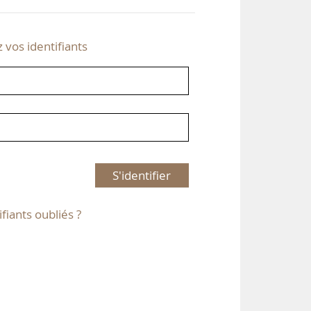
z vos identifiants
S'identifier
ifiants oubliés ?