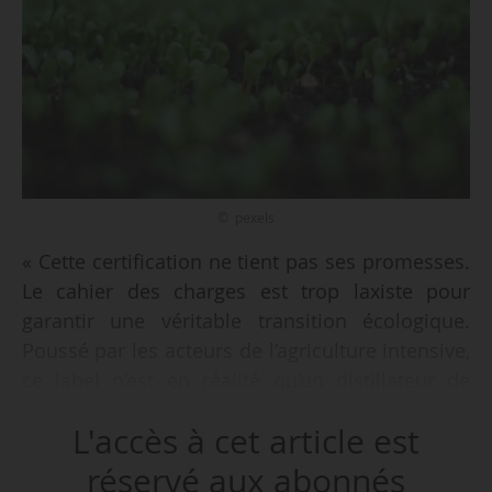
© pexels
« Cette certification ne tient pas ses promesses.
Le cahier des charges est trop laxiste pour
garantir une véritable transition écologique.
Poussé par les acteurs de l’agriculture intensive,
ce label n’est en réalité qu’un distillateur de
doute, conçu pour tromper le consommateur »,
L'accès à cet article est
déclarent les 16 signataires de la tribune
« Certification “Haute Valeur
réservé aux abonnés