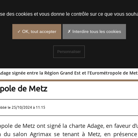
Prendre un rendez-vous
lise des cookies et vous donne le contrôle sur ce que vous souha
✓ OK, tout accepter
✗ Interdire tous les cookies
Personnaliser
Adage signée entre la Région Grand Est et l’Eurométropole de Met
harte Adage signée entre la Région
opole de Metz
ublié le
25/10/2024 à 11:15
opole de Metz ont signé la charte Adage, en faveur d
ion du salon Agrimax se tenant à Metz, en présence