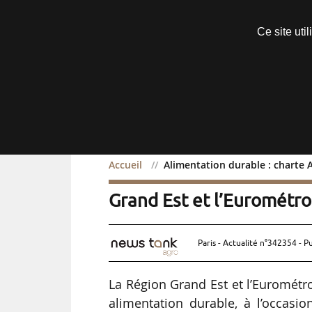
Découvrir sans engagement
Ce site uti
Menu
Accueil
Alimentation durable : charte 
Alimentation durable : c
Grand Est et l’Eurométr
Paris - Actualité n°342354 - P
La Région Grand Est et l’Eurométr
alimentation durable, à l’occas