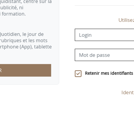
idistant, centré sur la
ublicité, ni
i formation.
Utilise
uotidien, le jour de
rubriques et les mots
artphone (App), tablette
R
Retenir mes identifiants
Ident