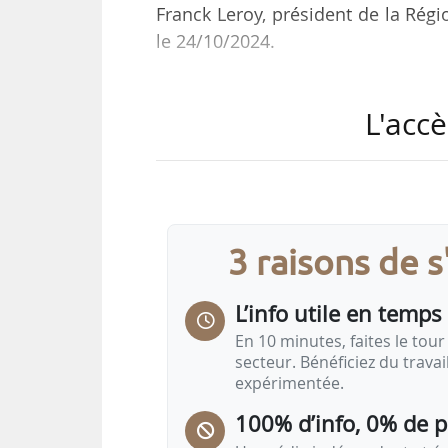
Franck Leroy, président de la Régi
le 24/10/2024.
Avec l’objectif de 60 % de produits
L'accè
2030, cette charte engage les signa
• soutenir les filières de proximité,
• faciliter les initiatives et dynamiq
• identifier l’offre et organiser 
collective,
3 raisons de 
• éveiller, informer et former les 
• favoriser la solidarité et la citoy
L’info utile en temps 
Cette charte doit également perme
En 10 minutes, faites le tour 
secteur. Bénéficiez du trava
expérimentée.
100% d’info, 0% de 