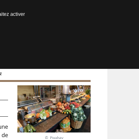
Nous joindre
itez activer
Espace abonné
z
’une
 de
© Pixabay