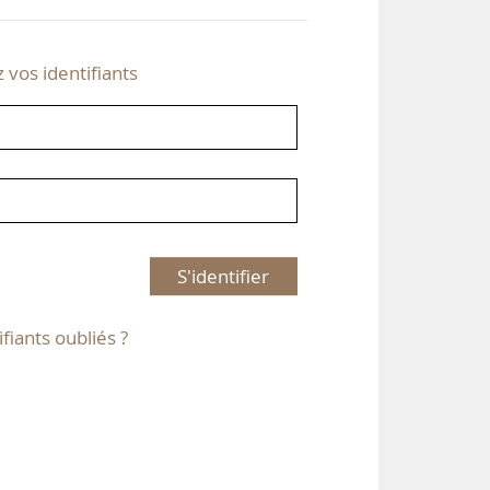
z vos identifiants
S'identifier
ifiants oubliés ?