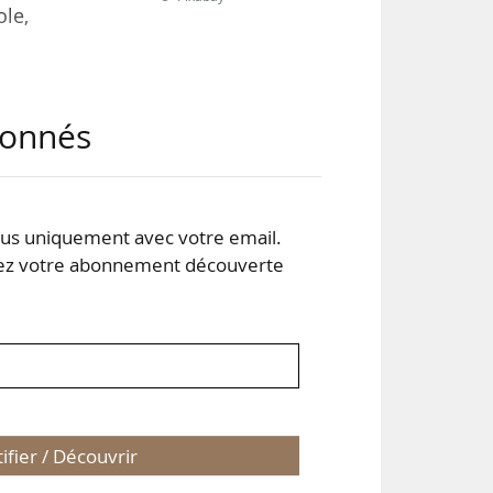
ole,
ci à
abonnés
tion
s uniquement avec votre email.
 votre abonnement découverte
tifier / Découvrir