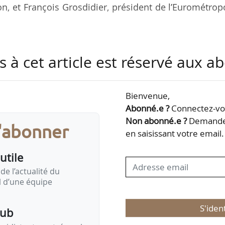
on, et François Grosdidier, président de l’Eurométrop
 locaux de qualité dans la restauration collective d’i
s à cet article est réservé aux 
taires sur cinq points :
ues territoriales,
Bienvenue,
les filières pour répondre aux besoins de la restaura
Abonné.e ?
Connectez-vou
Non abonné.e ?
Demandez
s'abonner
acteurs et les consommateurs,
en saisissant votre email.
enneté alimentaire.
utile
ttre de…
de l’actualité du
il d’une équipe
S'iden
pub