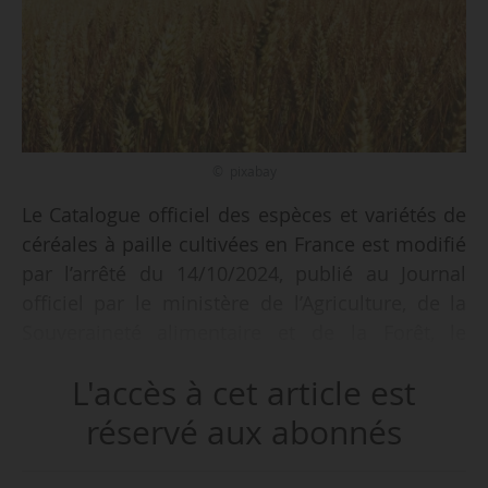
© pixabay
Le Catalogue officiel des espèces et variétés de
céréales à paille cultivées en France est modifié
par l’arrêté du 14/10/2024, publié au Journal
officiel par le ministère de l’Agriculture, de la
Souveraineté alimentaire et de la Forêt, le
19/10/2024.
L'accès à cet article est
Sur la liste A du Catalogue officiel -
réservé aux abonnés
commercialisation en France - les espèces et
variétés prolongées pour 5 ans à partir du